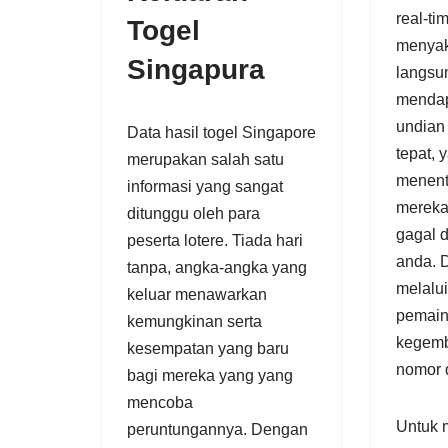
real-t
Togel
menyak
Singapura
langsu
mendap
undian
Data hasil togel Singapore
tepat, 
merupakan salah satu
menent
informasi yang sangat
mereka
ditunggu oleh para
gagal 
peserta lotere. Tiada hari
anda. D
tanpa, angka-angka yang
melalui
keluar menawarkan
pemain
kemungkinan serta
kegemb
kesempatan yang baru
nomor 
bagi mereka yang yang
mencoba
Untuk 
peruntungannya. Dengan