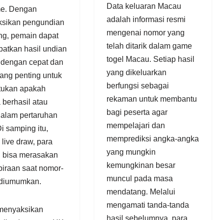
Data keluaran Macau
ime. Dengan
adalah informasi resmi
sikan pengundian
mengenai nomor yang
ng, pemain dapat
telah ditarik dalam game
atkan hasil undian
togel Macau. Setiap hasil
 dengan cepat dan
yang dikeluarkan
yang penting untuk
berfungsi sebagai
ukan apakah
rekaman untuk membantu
 berhasil atau
bagi peserta agar
dalam pertaruhan
mempelajari dan
i samping itu,
memprediksi angka-angka
 live draw, para
yang mungkin
 bisa merasakan
kemungkinan besar
iraan saat nomor-
muncul pada masa
diumumkan.
mendatang. Melalui
mengamati tanda-tanda
menyaksikan
hasil sebelumnya, para