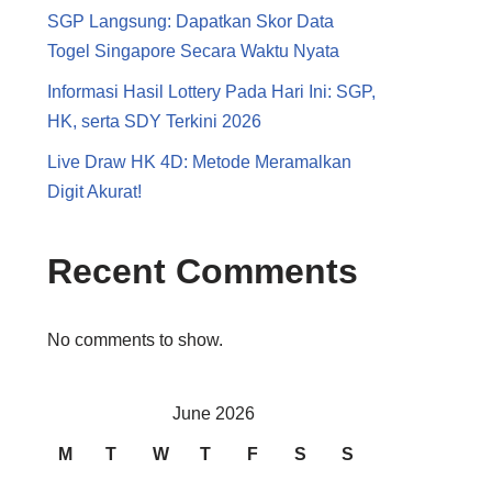
SGP Langsung: Dapatkan Skor Data
Togel Singapore Secara Waktu Nyata
Informasi Hasil Lottery Pada Hari Ini: SGP,
HK, serta SDY Terkini 2026
Live Draw HK 4D: Metode Meramalkan
Digit Akurat!
Recent Comments
No comments to show.
June 2026
M
T
W
T
F
S
S