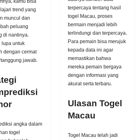
mnya, kamu bisa
terpercaya tentang hasil
ajari trend yang
togel Macau, proses
n muncul dan
bermain menjadi lebih
bah peluang
terlindungi dan terpercaya.
 di nantinya.
Para pemain bisa merujuk
 lupa untuk
kepada data ini agar
uh dengan cermat
memastikan bahwa
rtanggung jawab.
mereka pemain bergaya
dengan informasi yang
ategi
akurat serta terbaru.
prediksi
Ulasan Togel
mor
Macau
diksi angka dalam
han togel
Togel Macau telah jadi