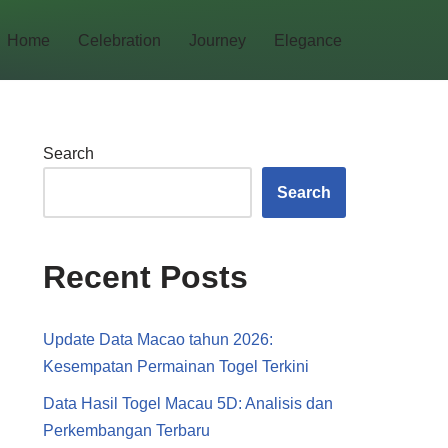
Home
Celebration
Journey
Elegance
Search
Search
Recent Posts
Update Data Macao tahun 2026:
Kesempatan Permainan Togel Terkini
Data Hasil Togel Macau 5D: Analisis dan
Perkembangan Terbaru