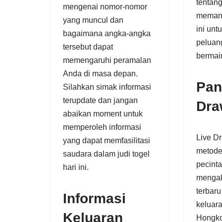
tentan
mengenai nomor-nomor
memanf
yang muncul dan
ini un
bagaimana angka-angka
peluan
tersebut dapat
bermai
memengaruhi peramalan
Anda di masa depan.
Pan
Silahkan simak informasi
terupdate dan jangan
Dra
abaikan moment untuk
memperoleh informasi
Live D
yang dapat memfasilitasi
metode
saudara dalam judi togel
pecinta
hari ini.
mengak
terbar
Informasi
keluar
Keluaran
Hongko