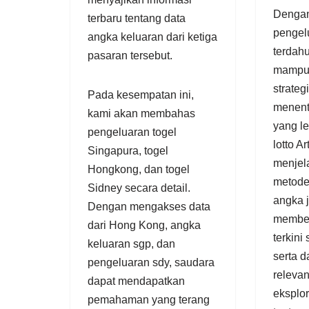
Denga
terbaru tentang data
pengel
angka keluaran dari ketiga
terdah
pasaran tersebut.
mampu
strate
Pada kesempatan ini,
menent
kami akan membahas
yang le
pengeluaran togel
lotto
Art
Singapura, togel
menjel
Hongkong, dan togel
metode
Sidney secara detail.
angka j
Dengan mengakses data
member
dari Hong Kong, angka
terkini
keluaran sgp, dan
serta 
pengeluaran sdy, saudara
relevan
dapat mendapatkan
eksplor
pemahaman yang terang