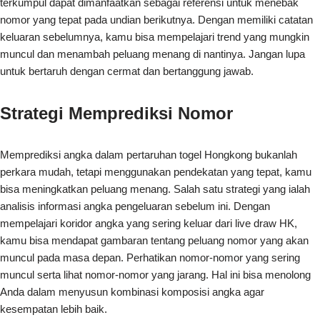
terkumpul dapat dimanfaatkan sebagai referensi untuk menebak
nomor yang tepat pada undian berikutnya. Dengan memiliki catatan
keluaran sebelumnya, kamu bisa mempelajari trend yang mungkin
muncul dan menambah peluang menang di nantinya. Jangan lupa
untuk bertaruh dengan cermat dan bertanggung jawab.
Strategi Memprediksi Nomor
Memprediksi angka dalam pertaruhan togel Hongkong bukanlah
perkara mudah, tetapi menggunakan pendekatan yang tepat, kamu
bisa meningkatkan peluang menang. Salah satu strategi yang ialah
analisis informasi angka pengeluaran sebelum ini. Dengan
mempelajari koridor angka yang sering keluar dari live draw HK,
kamu bisa mendapat gambaran tentang peluang nomor yang akan
muncul pada masa depan. Perhatikan nomor-nomor yang sering
muncul serta lihat nomor-nomor yang jarang. Hal ini bisa menolong
Anda dalam menyusun kombinasi komposisi angka agar
kesempatan lebih baik.