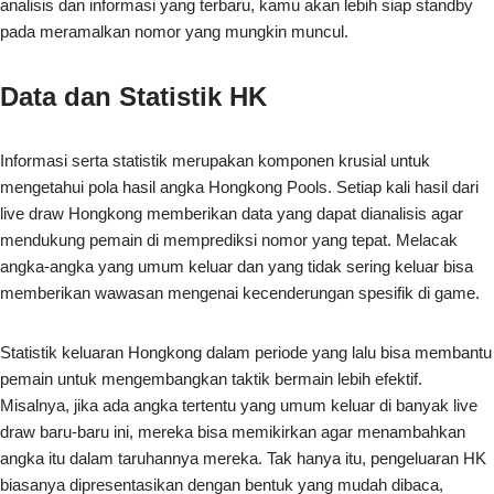
analisis dan informasi yang terbaru, kamu akan lebih siap standby
pada meramalkan nomor yang mungkin muncul.
Data dan Statistik HK
Informasi serta statistik merupakan komponen krusial untuk
mengetahui pola hasil angka Hongkong Pools. Setiap kali hasil dari
live draw Hongkong memberikan data yang dapat dianalisis agar
mendukung pemain di memprediksi nomor yang tepat. Melacak
angka-angka yang umum keluar dan yang tidak sering keluar bisa
memberikan wawasan mengenai kecenderungan spesifik di game.
Statistik keluaran Hongkong dalam periode yang lalu bisa membantu
pemain untuk mengembangkan taktik bermain lebih efektif.
Misalnya, jika ada angka tertentu yang umum keluar di banyak live
draw baru-baru ini, mereka bisa memikirkan agar menambahkan
angka itu dalam taruhannya mereka. Tak hanya itu, pengeluaran HK
biasanya dipresentasikan dengan bentuk yang mudah dibaca,