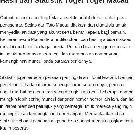
Hasil dan Statistik Togel Togel Macau
Output pengeluaran Togel Macau selalu adalah fokus untuk para
penggemar. Setiap dari Toto Macau direkam dan dianalisis untuk
menyediakan data yang akurat serta benar kepada bagi pemain.
Keluaran resmi Macau teratur dilakukan, dan hasilnya bisa diakses
melalui mudah di berbagai media. Pemain bisa menggunakan data
ini untuk merumuskan strategi dan meramalkan nomor yang
kemungkinan muncul pada putaran berikutnya.
Statistik juga berperan peranan penting dalam Togel Macau. Dengan
penelitian terhadap informasi pengeluaran sebelumnya, pemain
dapat melihat pola dan tren yang mungkin muncul. Beberapa nomor
mungkin lebih sering muncul daripada nomor-nomor lain lain, dan hal
ini dapat memberi petunjuk yang berharga untuk mereka yang ingin
meningkatkan kemungkinan kemenangan. Memanfaatkan data
statistik sebagai panduan di game bisa sangat menguntungkan bagi
kaum peserta.