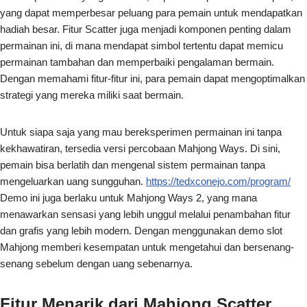
yang dapat memperbesar peluang para pemain untuk mendapatkan
hadiah besar. Fitur Scatter juga menjadi komponen penting dalam
permainan ini, di mana mendapat simbol tertentu dapat memicu
permainan tambahan dan memperbaiki pengalaman bermain.
Dengan memahami fitur-fitur ini, para pemain dapat mengoptimalkan
strategi yang mereka miliki saat bermain.
Untuk siapa saja yang mau bereksperimen permainan ini tanpa
kekhawatiran, tersedia versi percobaan Mahjong Ways. Di sini,
pemain bisa berlatih dan mengenal sistem permainan tanpa
mengeluarkan uang sungguhan.
https://tedxconejo.com/program/
Demo ini juga berlaku untuk Mahjong Ways 2, yang mana
menawarkan sensasi yang lebih unggul melalui penambahan fitur
dan grafis yang lebih modern. Dengan menggunakan demo slot
Mahjong memberi kesempatan untuk mengetahui dan bersenang-
senang sebelum dengan uang sebenarnya.
Fitur Menarik dari Mahjong Scatter