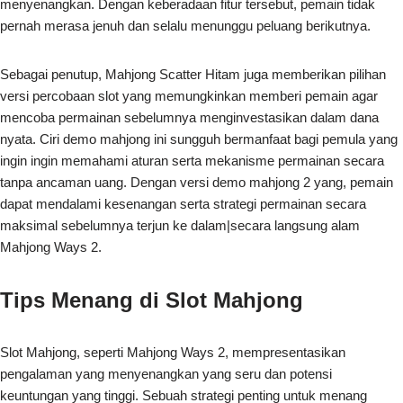
menyenangkan. Dengan keberadaan fitur tersebut, pemain tidak
pernah merasa jenuh dan selalu menunggu peluang berikutnya.
Sebagai penutup, Mahjong Scatter Hitam juga memberikan pilihan
versi percobaan slot yang memungkinkan memberi pemain agar
mencoba permainan sebelumnya menginvestasikan dalam dana
nyata. Ciri demo mahjong ini sungguh bermanfaat bagi pemula yang
ingin ingin memahami aturan serta mekanisme permainan secara
tanpa ancaman uang. Dengan versi demo mahjong 2 yang, pemain
dapat mendalami kesenangan serta strategi permainan secara
maksimal sebelumnya terjun ke dalam|secara langsung alam
Mahjong Ways 2.
Tips Menang di Slot Mahjong
Slot Mahjong, seperti Mahjong Ways 2, mempresentasikan
pengalaman yang menyenangkan yang seru dan potensi
keuntungan yang tinggi. Sebuah strategi penting untuk menang