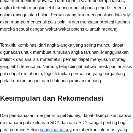
dapat memberikan wawasan tambahan. Dalam beberapa kasus,
angka tertentu mungkin lebih sering muncul pada periode tertentu
dalam minggu atau bulan. Pemain yang rajin menganalisis data sdy
akan mampu mengenali pola-pola ini dan mengatur strategi taruhan
mereka sesuai dengan waktu-waktu potensial untuk menang.
Terakhir, kombinasi dari angka-angka yang sering muncul dapat
digunakan untuk membuat rumusan angka taruhan. Menggunakan
statistik dan analisis matematis, pemain dapat menyusun strategi
yang lebih terencana. Namun, tetap diingat bahwa meskipun analisis
pola dapat membantu, togel tetaplah permainan yang bergantung
pada keberuntungan, dan tidak ada jaminan menang.
Kesimpulan dan Rekomendasi
Dari pembahasan mengenai Togel Sidney, dapat disimpulkan bahwa
memahami pola keluaran SDY dan data SDY sangat penting bagi
para pemain. Setiap
pengeluaran sdy
memberikan informasi yang