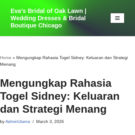
Eva’s Bridal of Oak Lawn |
Skip
Wedding Dresses & Bridal
to
Boutique Chicago
content
Home
»
Mengungkap Rahasia Togel Sidney: Keluaran dan Strategi
Menang
Mengungkap Rahasia
Togel Sidney: Keluaran
dan Strategi Menang
by
AdminUtama
March 3, 2026