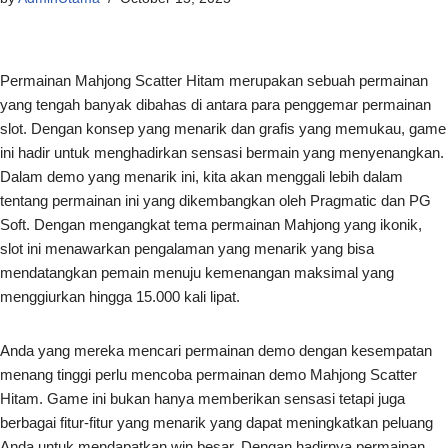
Permainan Mahjong Scatter Hitam merupakan sebuah permainan
yang tengah banyak dibahas di antara para penggemar permainan
slot. Dengan konsep yang menarik dan grafis yang memukau, game
ini hadir untuk menghadirkan sensasi bermain yang menyenangkan.
Dalam demo yang menarik ini, kita akan menggali lebih dalam
tentang permainan ini yang dikembangkan oleh Pragmatic dan PG
Soft. Dengan mengangkat tema permainan Mahjong yang ikonik,
slot ini menawarkan pengalaman yang menarik yang bisa
mendatangkan pemain menuju kemenangan maksimal yang
menggiurkan hingga 15.000 kali lipat.
Anda yang mereka mencari permainan demo dengan kesempatan
menang tinggi perlu mencoba permainan demo Mahjong Scatter
Hitam. Game ini bukan hanya memberikan sensasi tetapi juga
berbagai fitur-fitur yang menarik yang dapat meningkatkan peluang
Anda untuk mendapatkan win besar. Dengan hadirnya permainan